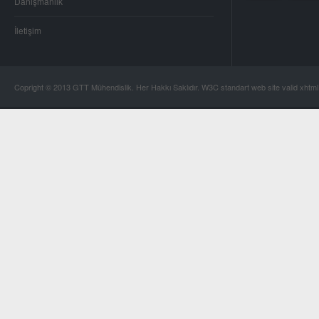
Danışmanlık
İletişim
Copright © 2013 GTT Mühendislik. Her Hakkı Saklıdır. W3C standart web site valid xhtm