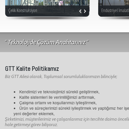
Çelik Konstrüksiyon
Çatı ve Cephe Kaplama Sistemleri
Endüstriyel İmalat
Montaj İşleri
" Teknolojide Çözüm Anahtarınız "
GTT Kalite Politikamız
Biz GTT Ailesi olarak, Toplumsal sorumluluklarımızın bilinciyle;
Kendimizi ve teknolojimizi sürekli geliştirmek,
Kalite sistemleri ile verimliliğimizi arttırmak,
Çalışma ortamı ve koşullarımızı iyileştirmek,
Ürün ve süreçlerimizi sürekli iyileştirmek ve yaptığımız her iş
yeni değerler eklemek,
Şirketimizi, müşterilerimiz ve çalışanlarımız için tercihte daima önceli
hale getirmeyi görev biliyoruz.