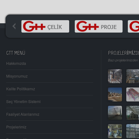
GTT MENÜ
PROJELERİMİZD
Bazı projelerimizden
Hakkımızda
Misyonumuz
Kalite Politikamız
Seç Yönetim Sistemi
Faaliyet Alanlarımız
Projelerimiz