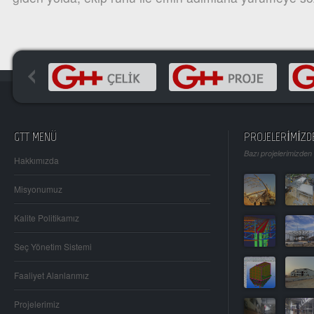
GTT MENÜ
PROJELERİMİZD
Bazı projelerimizden
Hakkımızda
Misyonumuz
Kalite Politikamız
Seç Yönetim Sistemi
Faaliyet Alanlarımız
Projelerimiz