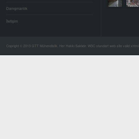
Danışmanlık
İletişim
Copright © 2013 GTT Mühendislik. Her Hakkı Saklıdır. W3C standart web site valid xhtm